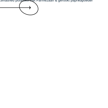
Smashed potatoes met Parmezaan & gerookt paprikapoeder